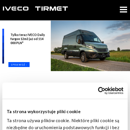
Tylko teraz IVECO Daily
furgon 12m3 już od 114
000 PLN*
SPRAWDŹ ›
1
2
3
4
Samochody nowe
Ta strona wykorzystuje pliki cookie
Promocje IVECO
Ta strona używa plików cookie. Niektóre pliki cookie są
niezbędne do uruchomienia podstawowych funkcji i bez